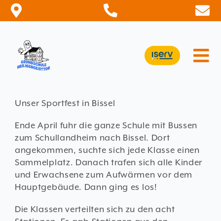
Zum
Inhalt
springen
Tog
Nav
STARTSEITE
Unser Sportfest in Bissel
AKTUELLES
Ende April fuhr die ganze Schule mit Bussen
SCHULE
zum Schullandheim nach Bissel. Dort
angekommen, suchte sich jede Klasse einen
FÖRDERKREIS
Sammelplatz. Danach trafen sich alle Kinder
INFORMATION
und Erwachsene zum Aufwärmen vor dem
Hauptgebäude. Dann ging es los!
KONTAKT
Die Klassen verteilten sich zu den acht