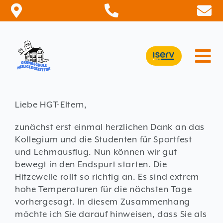
Zum
Inhalt
springen
Tog
Nav
STARTSEITE
Liebe HGT-Eltern,
AKTUELLES
zunächst erst einmal herzlichen Dank an das
SCHULE
Kollegium und die Studenten für Sportfest
und Lehmausflug. Nun können wir gut
FÖRDERKREIS
bewegt in den Endspurt starten. Die
INFORMATION
Hitzewelle rollt so richtig an. Es sind extrem
hohe Temperaturen für die nächsten Tage
KONTAKT
vorhergesagt. In diesem Zusammenhang
möchte ich Sie darauf hinweisen, dass Sie als