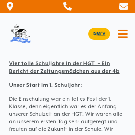
Zum
Inhalt
springen
Tog
Nav
STARTSEITE
Vier tolle Schuljahre in der HGT – Ein
AKTUELLES
Bericht der Zeitungsmädchen aus der 4b
SCHULE
Unser Start im 1. Schuljahr:
FÖRDERKREIS
Die Einschulung war ein tolles Fest der 1.
INFORMATION
Klasse, denn eigentlich war es der Anfang
unserer Schulzeit an der HGT. Wir waren alle
KONTAKT
an unserem ersten Tag sehr aufgeregt und
freuten auf die Zukunft in der Schule. Wir